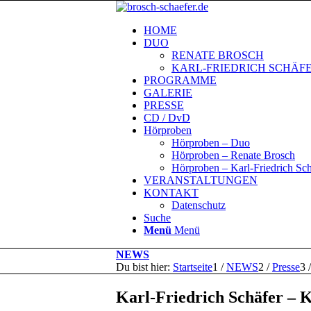
HOME
DUO
RENATE BROSCH
KARL-FRIEDRICH SCHÄF
PROGRAMME
GALERIE
PRESSE
CD / DvD
Hörproben
Hörproben – Duo
Hörproben – Renate Brosch
Hörproben – Karl-Friedrich Sch
VERANSTALTUNGEN
KONTAKT
Datenschutz
Suche
Menü
Menü
NEWS
Du bist hier:
Startseite
1
/
NEWS
2
/
Presse
3
/
Karl-Friedrich Schäfer – K