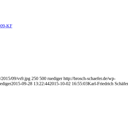
s/2015/09/vs9.jpg
250
500
ruediger
http://brosch-schaefer.de/wp-
ediger
2015-09-28 13:22:44
2015-10-02 16:55:03
Karl-Friedrich Schäfe