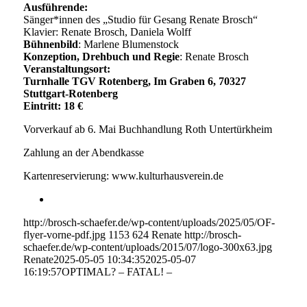
Ausführende:
Sänger*innen des „Studio für Gesang Renate Brosch“
Klavier: Renate Brosch, Daniela Wolff
Bühnenbild
: Marlene Blumenstock
Konzeption, Drehbuch und Regie
: Renate Brosch
Veranstaltungsort:
Turnhalle TGV Rotenberg, Im Graben 6, 70327
Stuttgart-Rotenberg
Eintritt: 18 €
Vorverkauf ab 6. Mai Buchhandlung Roth Untertürkheim
Zahlung an der Abendkasse
Kartenreservierung: www.kulturhausverein.de
http://brosch-schaefer.de/wp-content/uploads/2025/05/OF-
flyer-vorne-pdf.jpg
1153
624
Renate
http://brosch-
schaefer.de/wp-content/uploads/2015/07/logo-300x63.jpg
Renate
2025-05-05 10:34:35
2025-05-07
16:19:57
OPTIMAL? – FATAL! –