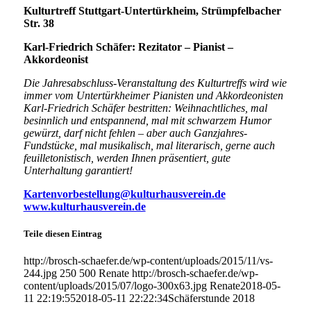
Kulturtreff Stuttgart-Untertürkheim, Strümpfelbacher
Str. 38
Karl-Friedrich Schäfer: Rezitator – Pianist –
Akkordeonist
Die Jahresabschluss-Veranstaltung des Kulturtreffs wird wie
immer vom Untertürkheimer Pianisten und Akkordeonisten
Karl-Friedrich Schäfer bestritten: Weihnachtliches, mal
besinnlich und entspannend, mal mit schwarzem Humor
gewürzt, darf nicht fehlen – aber auch Ganzjahres-
Fundstücke, mal musikalisch, mal literarisch, gerne auch
feuilletonistisch, werden Ihnen präsentiert, gute
Unterhaltung garantiert!
Kartenvorbestellung@kulturhausverein.de
www.kulturhausverein.de
Teile diesen Eintrag
http://brosch-schaefer.de/wp-content/uploads/2015/11/vs-
244.jpg
250
500
Renate
http://brosch-schaefer.de/wp-
content/uploads/2015/07/logo-300x63.jpg
Renate
2018-05-
11 22:19:55
2018-05-11 22:22:34
Schäferstunde 2018