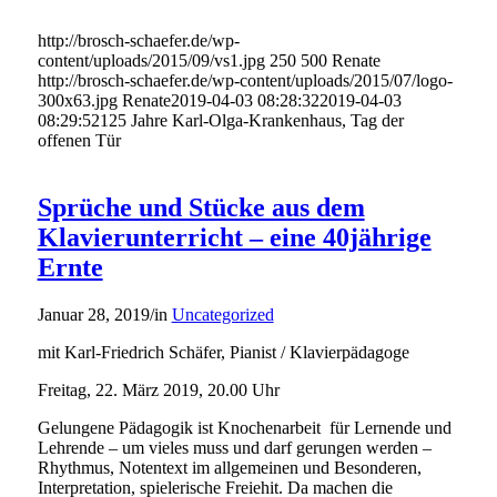
http://brosch-schaefer.de/wp-
content/uploads/2015/09/vs1.jpg
250
500
Renate
http://brosch-schaefer.de/wp-content/uploads/2015/07/logo-
300x63.jpg
Renate
2019-04-03 08:28:32
2019-04-03
08:29:52
125 Jahre Karl-Olga-Krankenhaus, Tag der
offenen Tür
Sprüche und Stücke aus dem
Klavierunterricht – eine 40jährige
Ernte
Januar 28, 2019
/
in
Uncategorized
mit Karl-Friedrich Schäfer, Pianist / Klavierpädagoge
Freitag, 22. März 2019, 20.00 Uhr
Gelungene Pädagogik ist Knochenarbeit für Lernende und
Lehrende – um vieles muss und darf gerungen werden –
Rhythmus, Notentext im allgemeinen und Besonderen,
Interpretation, spielerische Freiehit. Da machen die