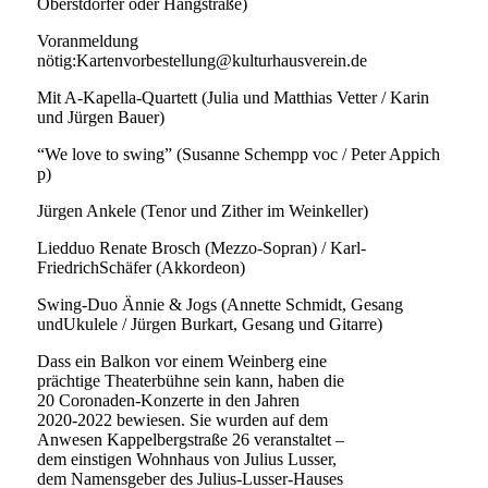
Oberstdorfer oder Hangstraße)
Voranmeldung
nötig:Kartenvorbestellung@kulturhausverein.de
Mit A-Kapella-Quartett (Julia und Matthias Vetter / Karin
und Jürgen Bauer)
“We love to swing” (Susanne Schempp voc / Peter Appich
p)
Jürgen Ankele (Tenor und Zither im Weinkeller)
Liedduo Renate Brosch (Mezzo-Sopran) / Karl-
FriedrichSchäfer (Akkordeon)
Swing-Duo Ännie & Jogs (Annette Schmidt, Gesang
undUkulele / Jürgen Burkart, Gesang und Gitarre)
Dass ein Balkon vor einem Weinberg eine
prächtige Theaterbühne sein kann, haben die
20 Coronaden-Konzerte in den Jahren
2020-2022 bewiesen. Sie wurden auf dem
Anwesen Kappelbergstraße 26 veranstaltet –
dem einstigen Wohnhaus von Julius Lusser,
dem Namensgeber des Julius-Lusser-Hauses