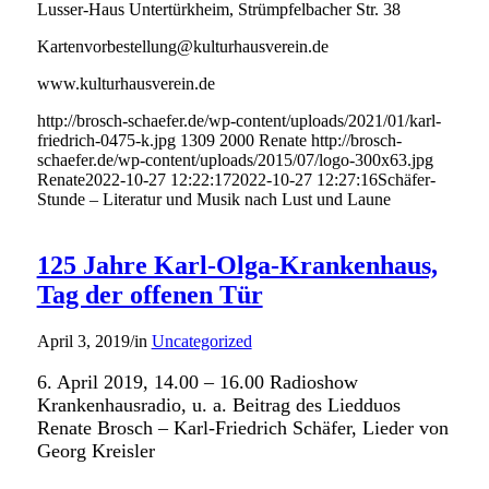
Lusser-Haus Untertürkheim, Strümpfelbacher Str. 38
Kartenvorbestellung@kulturhausverein.de
www.kulturhausverein.de
http://brosch-schaefer.de/wp-content/uploads/2021/01/karl-
friedrich-0475-k.jpg
1309
2000
Renate
http://brosch-
schaefer.de/wp-content/uploads/2015/07/logo-300x63.jpg
Renate
2022-10-27 12:22:17
2022-10-27 12:27:16
Schäfer-
Stunde – Literatur und Musik nach Lust und Laune
125 Jahre Karl-Olga-Krankenhaus,
Tag der offenen Tür
April 3, 2019
/
in
Uncategorized
6. April 2019, 14.00 – 16.00 Radioshow
Krankenhausradio, u. a. Beitrag des Liedduos
Renate Brosch – Karl-Friedrich Schäfer, Lieder von
Georg Kreisler