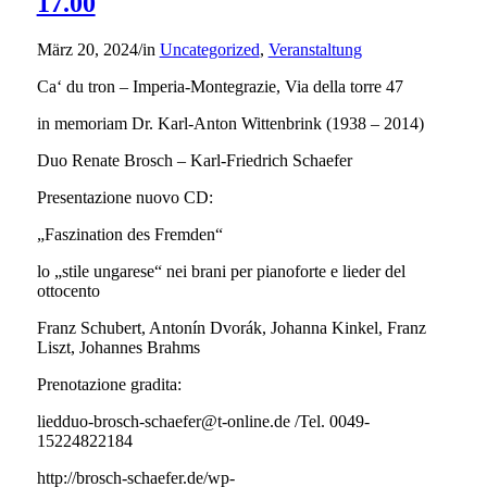
17.00
März 20, 2024
/
in
Uncategorized
,
Veranstaltung
Ca‘ du tron – Imperia-Montegrazie, Via della torre 47
in memoriam Dr. Karl-Anton Wittenbrink (1938 – 2014)
Duo Renate Brosch – Karl-Friedrich Schaefer
Presentazione nuovo CD:
„Faszination des Fremden“
lo „stile ungarese“ nei brani per pianoforte e lieder del
ottocento
Franz Schubert, Antonín Dvorák, Johanna Kinkel, Franz
Liszt, Johannes Brahms
Prenotazione gradita:
liedduo-brosch-schaefer@t-online.de /Tel. 0049-
15224822184
http://brosch-schaefer.de/wp-