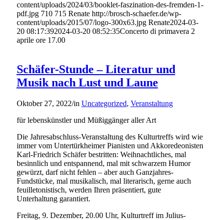
content/uploads/2024/03/booklet-faszination-des-fremden-1-
pdf.jpg
710
715
Renate
http://brosch-schaefer.de/wp-
content/uploads/2015/07/logo-300x63.jpg
Renate
2024-03-
20 08:17:39
2024-03-20 08:52:35
Concerto di primavera 2
aprile ore 17.00
Schäfer-Stunde – Literatur und
Musik nach Lust und Laune
Oktober 27, 2022
/
in
Uncategorized
,
Veranstaltung
für lebenskünstler und Müßiggänger aller Art
Die Jahresabschluss-Veranstaltung des Kulturtreffs wird wie
immer vom Untertürkheimer Pianisten und Akkoredeonisten
Karl-Friedrich Schäfer bestritten: Weihnachtliches, mal
besinnlich und entspannend, mal mit schwarzem Humor
gewürzt, darf nicht fehlen – aber auch Ganzjahres-
Fundstücke, mal musikalisch, mal literarisch, gerne auch
feuilletonistisch, werden Ihren präsentiert, gute
Unterhaltung garantiert.
Freitag, 9. Dezember, 20.00 Uhr, Kulturtreff im Julius-