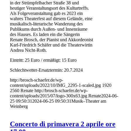
in der Strümpfelbacher Straße 38 und
heutiger Veranstaltungsort des Kulturtreffs.
Als Folgeveranstaltung gab es 2023 ein
wahres Theaterfest auf diesem Gelände, eine
musikalisch-literarische Wanderung des
Publikums durch Außen- und Innenräume
des Hauses. Es laden ein die Sängerin
Renate Brosch, der Pianist und Akkordeonist
Karl-Friedrich Schäfer und die Theaterwirtin
Andrea Nicht-Roth.
Eintritt: 25 Euro / ermäßigt: 15 Euro
Schlechtwetter-Ersatztermin: 20.7.2024
http://brosch-schaefer.de/wp-
content/uploads/2022/10/IMG_2295-1-scaled.jpg
1920
2560
Renate
http://brosch-schaefer.de/wp-
content/uploads/2015/07/logo-300x63.jpg
Renate
2024-06-
25 09:50:31
2024-06-25 09:50:31
Musik–Theater am
Weinberg
Concerto di primavera 2 aprile ore