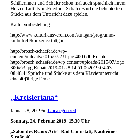
Schülerinnen und Schüler schon mal auch sprachlich ihrem
Herzen Luft! Karl-Friedrich Schäfer wird die beliebtesten
Stücke aus dem Unterricht dazu spielen.
Kartenvorbestellung:
http://www.kulturhausverein.com/stuttgart/programm-
kulturtreff/konzerte-stuttgart
http://brosch-schaefer.de/wp-
content/uploads/2015/07/231.jpg
400
600
Renate
http://brosch-schaefer.de/wp-content/uploads/2015/07/logo-
300x63.jpg
Renate
2019-01-28 14:51:06
2019-04-03
08:48:44
Sprüche und Stücke aus dem Klavierunterricht –
eine 40jährige Ernte
„Kreisleriana“
Januar 28, 2019
/
in
Uncategorized
Sonntag, 24. Februar 2019, 15.30 Uhr
„Salon des Beaux Arts“ Bad Cannstatt, Nauheimer
Straße 40