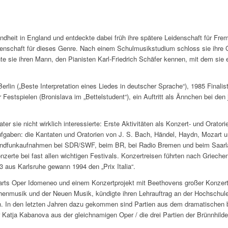
 Kindheit in England und entdeckte dabei früh ihre spätere Leidenschaft für 
idenschaft für dieses Genre. Nach einem Schulmusikstudium schloss sie ihre
e sie ihren Mann, den Pianisten Karl-Friedrich Schäfer kennen, mit dem sie e
lin („Beste Interpretation eines Liedes in deutscher Sprache“), 1985 Final
estspielen (Bronislava im „Bettelstudent“), ein Auftritt als Ännchen bei de
 sie nicht wirklich interessierte: Erste Aktivitäten als Konzert- und Orator
 Aufgaben: die Kantaten und Oratorien von J. S. Bach, Händel, Haydn, Moza
undfunkaufnahmen bei SDR/SWF, beim BR, bei Radio Bremen und beim Saarl
zerte bei fast allen wichtigen Festivals. Konzertreisen führten nach Griechen
aus Karlsruhe gewann 1994 den „Prix Italia“.
ts Oper Idomeneo und einem Konzertprojekt mit Beethovens großer Konzert-A
rchenmusik und der Neuen Musik, kündigte ihren Lehrauftrag an der Hochschul
. In den letzten Jahren dazu gekommen sind Partien aus dem dramatischen bi
r Katja Kabanova aus der gleichnamigen Oper / die drei Partien der Brünnhild