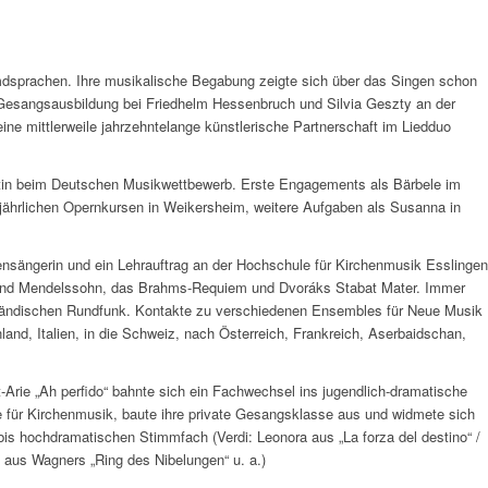
Fremdsprachen. Ihre musikalische Begabung zeigte sich über das Singen schon
 Gesangsausbildung bei Friedhelm Hessenbruch und Silvia Geszty an der
ine mittlerweile jahrzehntelange künstlerische Partnerschaft im Liedduo
istin beim Deutschen Musikwettbewerb. Erste Engagements als Bärbele im
n jährlichen Opernkursen in Weikersheim, weitere Aufgaben als Susanna in
iensängerin und ein Lehrauftrag an der Hochschule für Kirchenmusik Esslingen
rt und Mendelssohn, das Brahms-Requiem und Dvoráks Stabat Mater. Immer
ändischen Rundfunk. Kontakte zu verschiedenen Ensembles für Neue Musik
land, Italien, in die Schweiz, nach Österreich, Frankreich, Aserbaidschan,
rie „Ah perfido“ bahnte sich ein Fachwechsel ins jugendlich-dramatische
e für Kirchenmusik, baute ihre private Gesangsklasse aus und widmete sich
s hochdramatischen Stimmfach (Verdi: Leonora aus „La forza del destino“ /
e aus Wagners „Ring des Nibelungen“ u. a.)