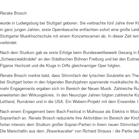
Renate Brosch
wurde in Ludwigsburg bei Stuttgart geboren. Sie verbrachte fünf Jahre ihrer
in ganz jungen Jahren, erste Opernbesuche entfachten sofort eine große Le
Stuttgarter Musikhochschule mit einem Konzertexamen ab. In dieser Zeit lernt
verbindet.
Nach dem Studium gab es erste Erfolge beim Bundeswettbewerb Gesang in Ber
„Schwarzwaldmädel“ an den Städtischen Bühnen Freiburg und bei den Eutiner F
Figaros Hochzeit und die Kluge in Orffs gleichnamiger Oper folgten.
Renate Brosch merkte bald, dass Stimmfach der lyrischen Soubrette am Theater
bei Stuttgart boten in den folgenden Berufsjahren spannende musikalische
mehr Engagements ergaben sich im Bereich der Neuen Musik. Zahlreiche R
erweiterten den Wirkungskreis. In den Neunziger Jahren folgten zahlreiche Kon
Lettland, Rumänien und in die USA. Ein Webern-Projekt mit dem Ensemble 13 
Nach einem Engagement beim Bach-Festival in Mulhouse als Elektra in Mozar
Sopranfach an. Renate Brosch reduzierte ihre Aktivitäten im Bereich der Ki
fortan intensiv dem Studium großer Sopran-Partien in ihrem neuen Stimmfach
Die Marschallin aus dem „Rosenkavalier“ von Richard Strauss / die Partie de