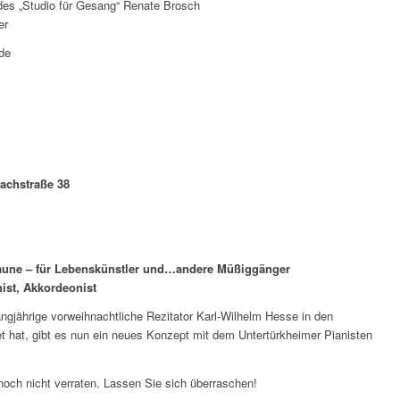
es „Studio für Gesang“ Renate Brosch
er
de
bachstraße 38
Laune – für Lebenskünstler und…andere Müßiggänger
nist, Akkordeonist
gjährige vorweihnachtliche Rezitator Karl-Wilhelm Hesse in den
 hat, gibt es nun ein neues Konzept mit dem Untertürkheimer Pianisten
noch nicht verraten. Lassen Sie sich überraschen!