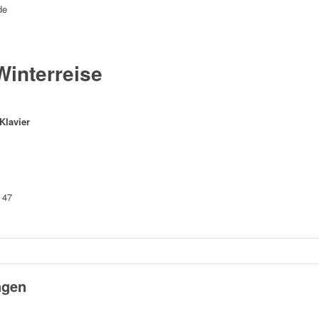
de
Winterreise
Klavier
e 47
ngen