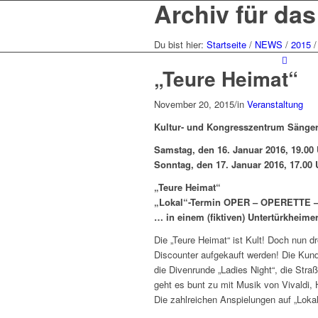
Archiv für da
Du bist hier:
Startseite
/
NEWS
/
2015
/
„Teure Heimat“
November 20, 2015
/
in
Veranstaltung
Kultur- und Kongresszentrum Sänger
Samstag, den 16. Januar 2016, 19.00
Sonntag, den 17. Januar 2016, 17.00 
„Teure Heimat“
„Lokal“-Termin OPER – OPERETTE
… in einem (fiktiven) Untertürkheime
Die „Teure Heimat“ ist Kult! Doch nun 
Discounter aufgekauft werden! Die Kunds
die Divenrunde „Ladies Night“, die Stra
geht es bunt zu mit Musik von Vivaldi, Hä
Die zahlreichen Anspielungen auf „Lokal