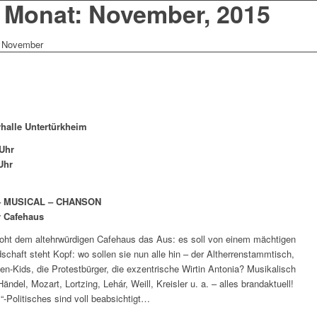
s Monat: November, 2015
November
halle Untertürkheim
 Uhr
Uhr
 – MUSICAL – CHANSON
r Cafehaus
droht dem altehrwürdigen Cafehaus das Aus: es soll von einem mächtigen
chaft steht Kopf: wo sollen sie nun alle hin – der Altherrenstammtisch,
ßen-Kids, die Protestbürger, die exzentrische Wirtin Antonia? Musikalisch
ndel, Mozart, Lortzing, Lehár, Weill, Kreisler u. a. – alles brandaktuell!
“-Politisches sind voll beabsichtigt…