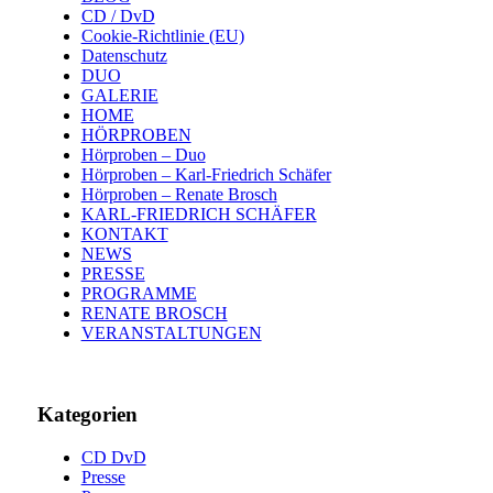
CD / DvD
Cookie-Richtlinie (EU)
Datenschutz
DUO
GALERIE
HOME
HÖRPROBEN
Hörproben – Duo
Hörproben – Karl-Friedrich Schäfer
Hörproben – Renate Brosch
KARL-FRIEDRICH SCHÄFER
KONTAKT
NEWS
PRESSE
PROGRAMME
RENATE BROSCH
VERANSTALTUNGEN
Kategorien
CD DvD
Presse