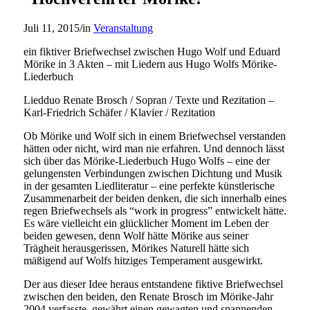
Juli 11, 2015
/
in
Veranstaltung
ein fiktiver Briefwechsel zwischen Hugo Wolf und Eduard
Mörike in 3 Akten – mit Liedern aus Hugo Wolfs Mörike-
Liederbuch
Liedduo Renate Brosch / Sopran / Texte und Rezitation –
Karl-Friedrich Schäfer / Klavier / Rezitation
Ob Mörike und Wolf sich in einem Briefwechsel verstanden
hätten oder nicht, wird man nie erfahren. Und dennoch lässt
sich über das Mörike-Liederbuch Hugo Wolfs – eine der
gelungensten Verbindungen zwischen Dichtung und Musik
in der gesamten Liedliteratur – eine perfekte künstlerische
Zusammenarbeit der beiden denken, die sich innerhalb eines
regen Briefwechsels als “work in progress” entwickelt hätte.
Es wäre vielleicht ein glücklicher Moment im Leben der
beiden gewesen, denn Wolf hätte Mörike aus seiner
Trägheit herausgerissen, Mörikes Naturell hätte sich
mäßigend auf Wolfs hitziges Temperament ausgewirkt.
Der aus dieser Idee heraus entstandene fiktive Briefwechsel
zwischen den beiden, den Renate Brosch im Mörike-Jahr
2004 verfasste, gewährt einen gewagten und spannenden