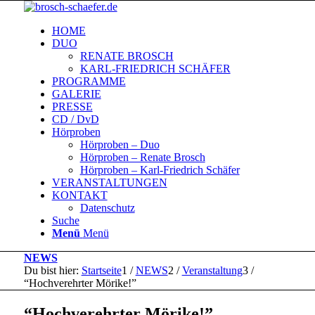
HOME
DUO
RENATE BROSCH
KARL-FRIEDRICH SCHÄFER
PROGRAMME
GALERIE
PRESSE
CD / DvD
Hörproben
Hörproben – Duo
Hörproben – Renate Brosch
Hörproben – Karl-Friedrich Schäfer
VERANSTALTUNGEN
KONTAKT
Datenschutz
Suche
Menü
Menü
NEWS
Du bist hier:
Startseite
1
/
NEWS
2
/
Veranstaltung
3
/
“Hochverehrter Mörike!”
“Hochverehrter Mörike!”