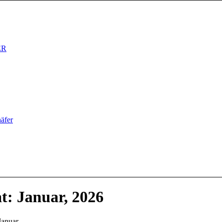
ER
äfer
t: Januar, 2026
Januar