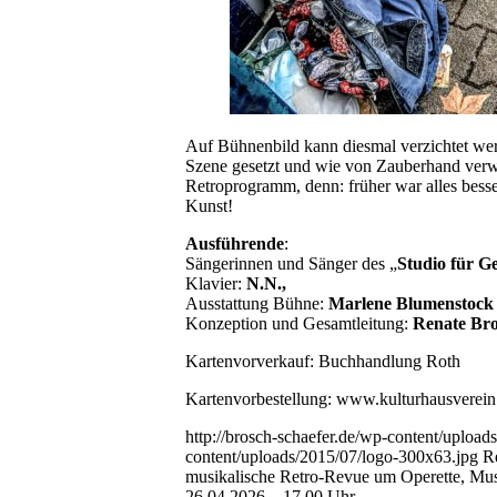
Auf Bühnenbild kann diesmal verzichtet wer
Szene gesetzt und wie von Zauberhand verwa
Retroprogramm, denn: früher war alles bess
Kunst!
Ausführende
:
Sängerinnen und Sänger des „
Studio für G
Klavier:
N.N.,
Ausstattung Bühne:
Marlene Blumenstock
Konzeption und Gesamtleitung:
Renate Br
Kartenvorverkauf: Buchhandlung Roth
Kartenvorbestellung: www.kulturhausverein
http://brosch-schaefer.de/wp-content/uploa
content/uploads/2015/07/logo-300x63.jpg
R
musikalische Retro-Revue um Operette, Mu
26.04.2026 – 17.00 Uhr