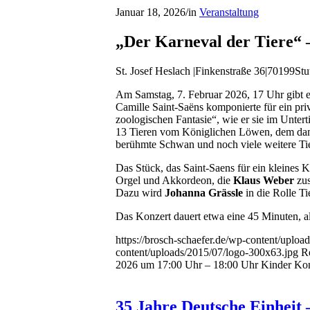
Januar 18, 2026
/
in
Veranstaltung
„Der Karneval der Tiere“ – 
St. Josef Heslach |Finkenstraße 36|70199Stu
Am Samstag, 7. Februar 2026, 17 Uhr gibt e
Camille Saint-Saëns komponierte für ein pri
zoologischen Fantasie“, wie er sie im Unterti
13 Tieren vom Königlichen Löwen, dem dann
berühmte Schwan und noch viele weitere Ti
Das Stück, das Saint-Saens für ein kleines Ka
Orgel und Akkordeon, die
Klaus Weber
zus
Dazu wird
Johanna Grässle
in die Rolle Ti
Das Konzert dauert etwa eine 45 Minuten, al
https://brosch-schaefer.de/wp-content/uploa
content/uploads/2015/07/logo-300x63.jpg
R
2026 um 17:00 Uhr – 18:00 Uhr Kinder Kon
35 Jahre Deutsche Einheit 