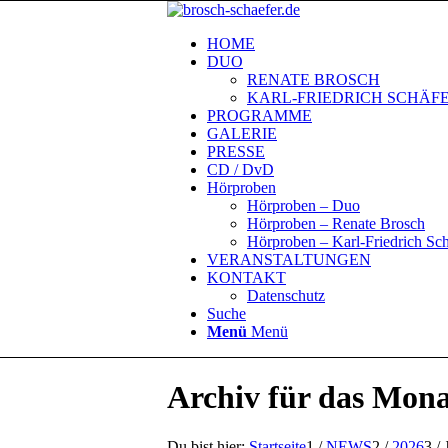
HOME
DUO
RENATE BROSCH
KARL-FRIEDRICH SCHÄF
PROGRAMME
GALERIE
PRESSE
CD / DvD
Hörproben
Hörproben – Duo
Hörproben – Renate Brosch
Hörproben – Karl-Friedrich Sch
VERANSTALTUNGEN
KONTAKT
Datenschutz
Suche
Menü
Menü
Archiv für das Mona
Du bist hier:
Startseite
1
/
NEWS
2
/
2026
3
/