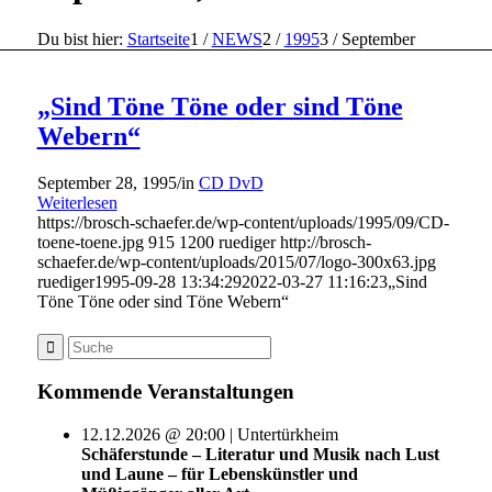
Du bist hier:
Startseite
1
/
NEWS
2
/
1995
3
/
September
„Sind Töne Töne oder sind Töne
Webern“
September 28, 1995
/
in
CD DvD
Weiterlesen
https://brosch-schaefer.de/wp-content/uploads/1995/09/CD-
toene-toene.jpg
915
1200
ruediger
http://brosch-
schaefer.de/wp-content/uploads/2015/07/logo-300x63.jpg
ruediger
1995-09-28 13:34:29
2022-03-27 11:16:23
„Sind
Töne Töne oder sind Töne Webern“
Kommende Veranstaltungen
12.12.2026 @ 20:00 | Untertürkheim
Schäferstunde – Literatur und Musik nach Lust
und Laune – für Lebenskünstler und