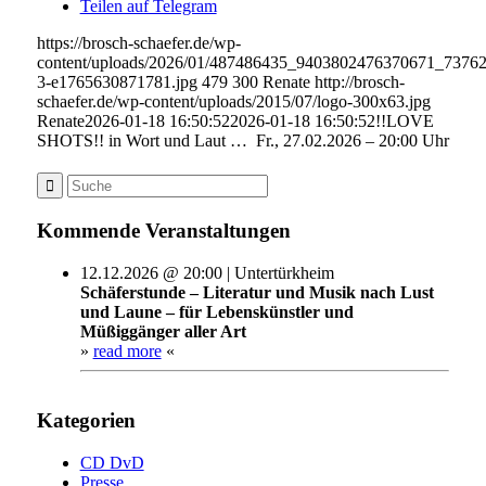
Teilen auf Telegram
https://brosch-schaefer.de/wp-
content/uploads/2026/01/487486435_9403802476370671_7376
3-e1765630871781.jpg
479
300
Renate
http://brosch-
schaefer.de/wp-content/uploads/2015/07/logo-300x63.jpg
Renate
2026-01-18 16:50:52
2026-01-18 16:50:52
!!LOVE
SHOTS!! in Wort und Laut … Fr., 27.02.2026 – 20:00 Uhr
Kommende Veranstaltungen
12.12.2026 @ 20:00 | Untertürkheim
Schäferstunde – Literatur und Musik nach Lust
und Laune – für Lebenskünstler und
Müßiggänger aller Art
»
read more
«
Kategorien
CD DvD
Presse