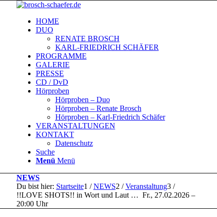
HOME
DUO
RENATE BROSCH
KARL-FRIEDRICH SCHÄFER
PROGRAMME
GALERIE
PRESSE
CD / DvD
Hörproben
Hörproben – Duo
Hörproben – Renate Brosch
Hörproben – Karl-Friedrich Schäfer
VERANSTALTUNGEN
KONTAKT
Datenschutz
Suche
Menü
Menü
NEWS
Du bist hier:
Startseite
1
/
NEWS
2
/
Veranstaltung
3
/
!!LOVE SHOTS!! in Wort und Laut … Fr., 27.02.2026 –
20:00 Uhr