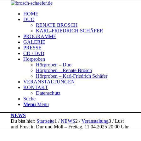
HOME
DUO
RENATE BROSCH
KARL-FRIEDRICH SCHÄFER
PROGRAMME
GALERIE
PRESSE
CD / DvD
Hörproben
Hörproben – Duo
Hörproben – Renate Brosch
Hörproben – Karl-Friedrich Schäfer
VERANSTALTUNGEN
KONTAKT
Datenschutz
Suche
Menü
Menü
NEWS
Du bist hier:
Startseite
1
/
NEWS
2
/
Veranstaltung
3
/
Lust
und Frust in Dur und Moll – Freitag, 11.04.2025 20:00 Uhr