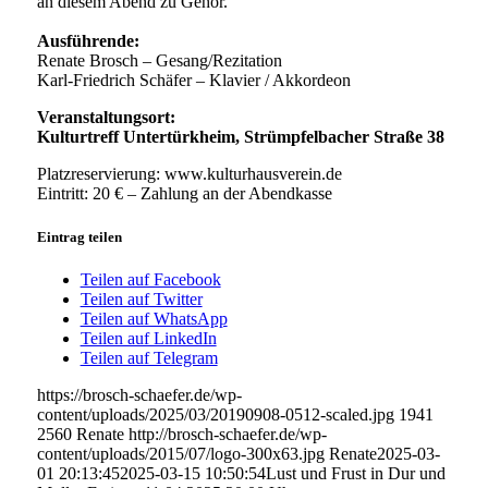
an diesem Abend zu Gehör.
Ausführende:
Renate Brosch – Gesang/Rezitation
Karl-Friedrich Schäfer – Klavier / Akkordeon
Veranstaltungsort:
Kulturtreff Untertürkheim, Strümpfelbacher Straße 38
Platzreservierung: www.kulturhausverein.de
Eintritt: 20 € – Zahlung an der Abendkasse
Eintrag teilen
Teilen auf Facebook
Teilen auf Twitter
Teilen auf WhatsApp
Teilen auf LinkedIn
Teilen auf Telegram
https://brosch-schaefer.de/wp-
content/uploads/2025/03/20190908-0512-scaled.jpg
1941
2560
Renate
http://brosch-schaefer.de/wp-
content/uploads/2015/07/logo-300x63.jpg
Renate
2025-03-
01 20:13:45
2025-03-15 10:50:54
Lust und Frust in Dur und