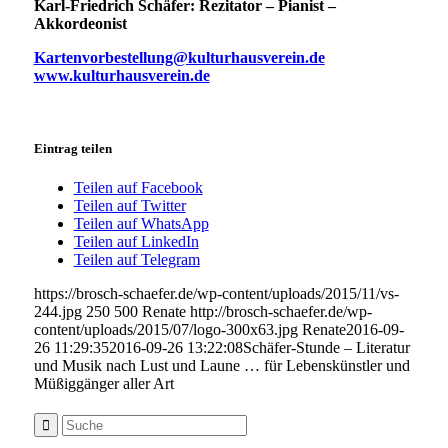
Karl-Friedrich Schäfer: Rezitator – Pianist –
Akkordeonist
Kartenvorbestellung@kulturhausverein.de
www.kulturhausverein.de
Eintrag teilen
Teilen auf Facebook
Teilen auf Twitter
Teilen auf WhatsApp
Teilen auf LinkedIn
Teilen auf Telegram
https://brosch-schaefer.de/wp-content/uploads/2015/11/vs-
244.jpg
250
500
Renate
http://brosch-schaefer.de/wp-
content/uploads/2015/07/logo-300x63.jpg
Renate
2016-09-
26 11:29:35
2016-09-26 13:22:08
Schäfer-Stunde – Literatur
und Musik nach Lust und Laune … für Lebenskünstler und
Müßiggänger aller Art