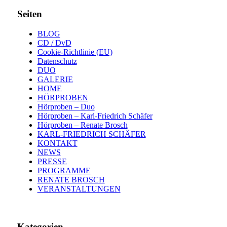
Seiten
BLOG
CD / DvD
Cookie-Richtlinie (EU)
Datenschutz
DUO
GALERIE
HOME
HÖRPROBEN
Hörproben – Duo
Hörproben – Karl-Friedrich Schäfer
Hörproben – Renate Brosch
KARL-FRIEDRICH SCHÄFER
KONTAKT
NEWS
PRESSE
PROGRAMME
RENATE BROSCH
VERANSTALTUNGEN
Kategorien