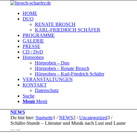
HOME
DUO
RENATE BROSCH
KARL-FRIEDRICH SCHÄFER
PROGRAMME
GALERIE
PRESSE
CD / DvD
Hörproben
Hörproben – Duo
Hörproben – Renate Brosch
Hörproben – Karl-Friedrich Schäfer
VERANSTALTUNGEN
KONTAKT
Datenschutz
Suche
Menü
Menü
NEWS
Du bist hier:
Startseite
1
/
NEWS
2
/
Uncategorized
3
/
Schäfer-Stunde – Literatur und Musik nach Lust und Laune
… ...