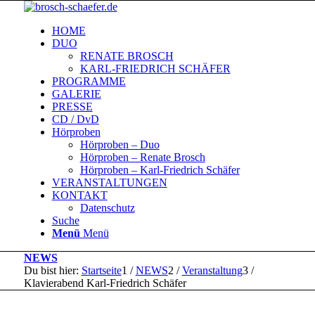
HOME
DUO
RENATE BROSCH
KARL-FRIEDRICH SCHÄFER
PROGRAMME
GALERIE
PRESSE
CD / DvD
Hörproben
Hörproben – Duo
Hörproben – Renate Brosch
Hörproben – Karl-Friedrich Schäfer
VERANSTALTUNGEN
KONTAKT
Datenschutz
Suche
Menü
Menü
NEWS
Du bist hier:
Startseite
1
/
NEWS
2
/
Veranstaltung
3
/
Klavierabend Karl-Friedrich Schäfer